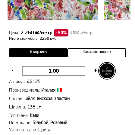
2 260
/метр
Р
Цена:
- 50%
4 520
/метр
Р
Итого стоимость:
2260
руб.
В корзину
Заказать звонок
От
-
+
6 метров
-20%
Артикул:
46125
Производитель:
Италия
Состав:
шёлк, вискоза, эластан
Ширина:
135 см
Тип ткани:
Кади
Цвет ткани:
Голубой
,
Розовый
Узор на ткани:
Цветы