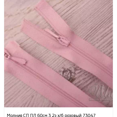
Молния СП ПЛ 60см 3 2з х/б розовый 73047