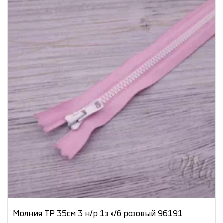
Молния ТР 35см 3 н/р 1з х/б розовый 96191