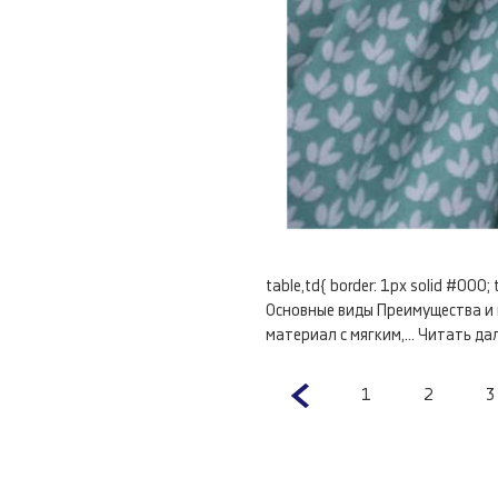
table,td{ border: 1px solid #00
Основные виды Преимущества и 
материал с мягким,...
Читать да
1
2
3