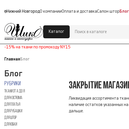
Нижний Новгород
О компании
Оплата и доставка
Салон штор
Блог
Каталог
-15% на ткани по промокоду NY15
Главная
Блог
Блог
РУБРИКИ
ЗАКРЫТИЕ МАГАЗИН
ТКАНИ ОТ А ДО Я
ДЛЯ КОСТЮМА
Ликвидация ассортимента ткане
ДЛЯ ПЛАТЬЯ
наличие остатков указанных на 
ДЛЯ РУБАШКИ
дальше.
ДЛЯ ШТОР
ДЛЯ ЮБКИ