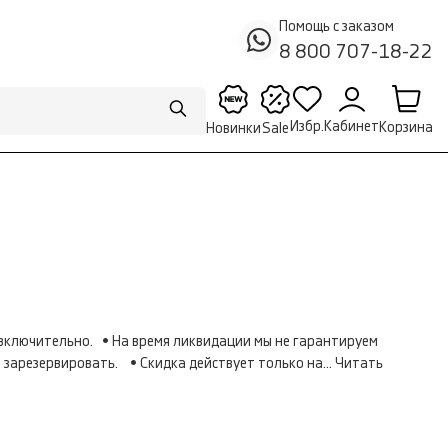
Помощь с заказом
8 800 707-18-22
Кабинет
Избр.
Корзина
Новинки
Sale
 включительно. • На время ликвидации мы не гарантируем
 зарезервировать. • Скидка действует только на...
Читать