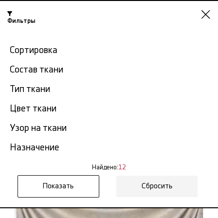
Нижний
Фильтры
Новгород
-15% на ткани по промокоду NY15
Сортировка
Главная
Ткань атлас
Плотный атлас
Состав ткани
Тип ткани
Плотный атлас в Нижнем
12
Цвет ткани
Новгороде
тов.
Узор на ткани
Фильтр
Сортировка
Назначение
Показать все
Плотный атлас
Найдено:
12
NEW
Сбросить