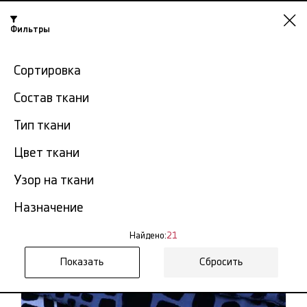
Нижний
Фильтры
Новгород
-15% на ткани по промокоду NY15
Сортировка
Главная
Ткань бархат
Бархат из Италии
Состав ткани
Тип ткани
Бархат из Италии в Нижнем
21
Цвет ткани
Новгороде
тов.
Узор на ткани
Фильтр
Сортировка
Назначение
Показать все
Бархат из Италии
Найдено:
21
Сбросить