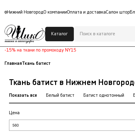
Нижний Новгород
О компании
Оплата и доставка
Салон штор
Бл
Каталог
-15% на ткани по промокоду NY15
Главная
Ткань батист
Ткань батист в Нижнем Новгород
Показать все
Белый батист
Батист однотонный
Цена