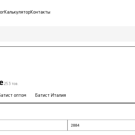
ог
Калькулятор
Контакты
е
253 тов.
Батист оптом
Батист Италия