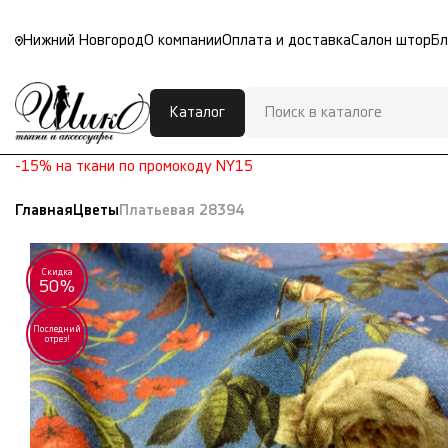
Нижний Новгород
О компании
Оплата и доставка
Салон штор
Бл
Каталог
-15% на ткани по промокоду NY15
Главная
Цветы
Платьевая 28394
Скидка
50%
Последний
отрез!