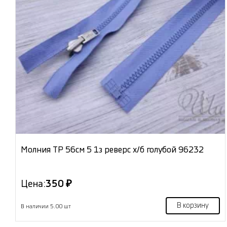
Молния ТР 56см 5 1з реверс х/б голубой 96232
Цена:
350 ₽
В корзину
В наличии 5.00 шт