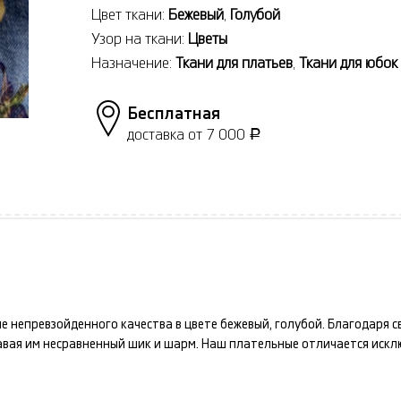
Цвет ткани:
Бежевый
,
Голубой
Узор на ткани:
Цветы
Назначение:
Ткани для платьев
,
Ткани для юбок
Бесплатная
доставка от 7 000
Р
ые
непревзойденного качества в цвете
бежевый, голубой
. Благодаря 
авая им несравненный шик и шарм. Наш
плательные
отличается искл