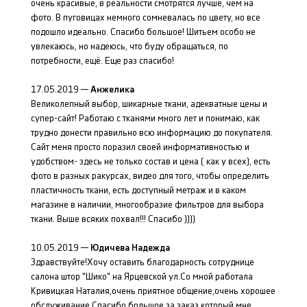
очень красивые, в реальности смотрятся лучше, чем на
фото. В пуговицах немного сомневалась по цвету, но все
подошло идеально. Спасибо большое! Шитьем особо не
увлекаюсь, но надеюсь, что буду обращаться, по
потребности, ещё. Еще раз спасибо!
17.05.2019 —
Анжелика
Великолепный выбор, шикарные ткани, адекватные цены и
супер-сайт! Работаю с тканями много лет и понимаю, как
трудно донести правильно всю информацию до покупателя.
Сайт меня просто поразил своей информативностью и
удобством- здесь не только состав и цена ( как у всех), есть
фото в разных ракурсах, видео для того, чтобы определить
пластичность ткани, есть доступный метраж и в каком
магазине в наличии, многообразие фильтров для выбора
ткани. Выше всяких похвал!!! Спасибо ))))
10.05.2019 —
Юдичева Надежда
Здравствуйте!Хочу оставить благодарность сотруднице
салона штор "Шико" на Ярцевской ул.Со мной работала
Кривицкая Наталия,очень приятное общение,очень хорошее
обслуживание.Спасибо большое за заказ,который мне