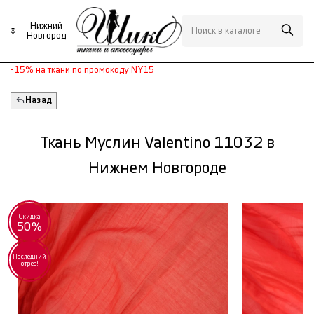
Нижний
Новгород
-15% на ткани по промокоду NY15
Назад
Ткань Муслин Valentino 11032 в
Нижнем Новгороде
Скидка
50%
Последний
отрез!