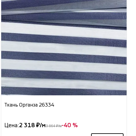
Ткань Органза 26334
Цена:
2 318 ₽/м
-40 %
3 864 ₽/м