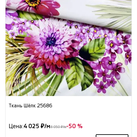
Ткань Шёлк 25686
Цена:
4 025 ₽/м
-50 %
8 050 ₽/м