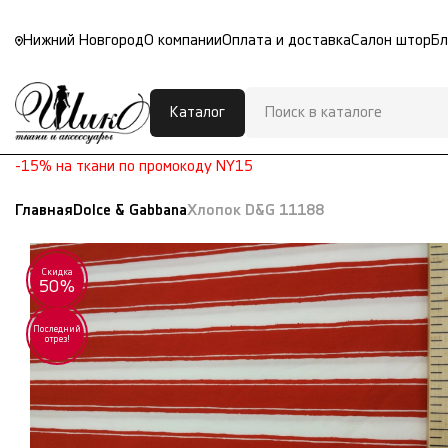
Нижний Новгород
О компании
Оплата и доставка
Салон штор
Бл
Каталог
-15% на ткани по промокоду NY15
Главная
Dolce & Gabbana
Хлопок D&G 11188
Скидка
50%
Последний
отрез!