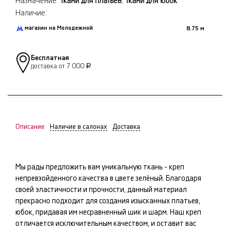
Назначение:
Ткани для платьев
,
Ткани для юбок
Наличие:
магазин на Молодежной
8.75 м
Бесплатная
доставка от 7 000
Р
Описание
Наличие в салонах
Доставка
Мы рады предложить вам уникальную ткань -
креп
непревзойденного качества в цвете
зелёный
. Благодаря
своей эластичности и прочности, данный материал
прекрасно подходит для создания изысканных
платьев,
юбок
, придавая им несравненный шик и шарм. Наш
креп
отличается исключительным качеством, и оставит вас