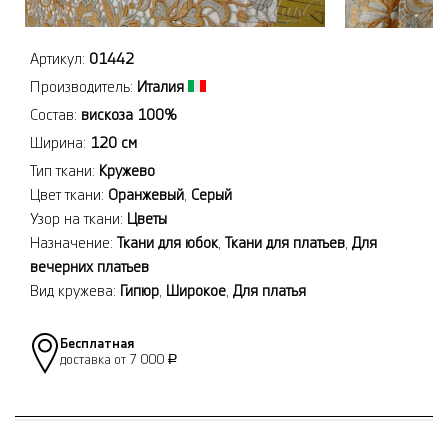
Артикул:
01442
Производитель:
Италия
Состав:
вискоза 100%
Ширина:
120 см
Тип ткани:
Кружево
Цвет ткани:
Оранжевый
,
Серый
Узор на ткани:
Цветы
Назначение:
Ткани для юбок
,
Ткани для платьев
,
Для
вечерних платьев
Вид кружева:
Гипюр
,
Широкое
,
Для платья
Бесплатная
доставка от 7 000
Р