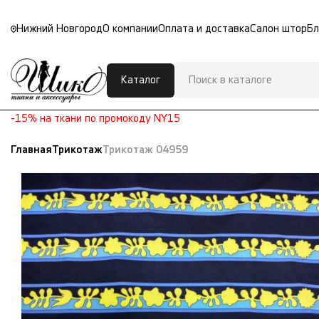
Нижний Новгород
О компании
Оплата и доставка
Салон штор
Бл
Каталог
-15% на ткани по промокоду NY15
Главная
Трикотаж
Трикотаж 04959