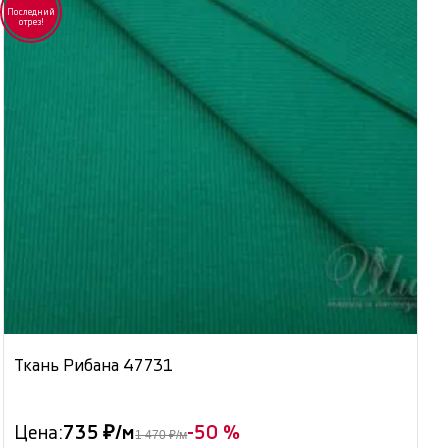
Последний
отрез!
Ткань Рибана 47731
Цена:
735 ₽/м
-50 %
1 470 ₽/м