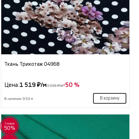
Ткань Трикотаж 04968
Цена:
1 519 ₽/м
-50 %
3 038 ₽/м
В корзину
В наличии 9.50 м
Скидка
50%