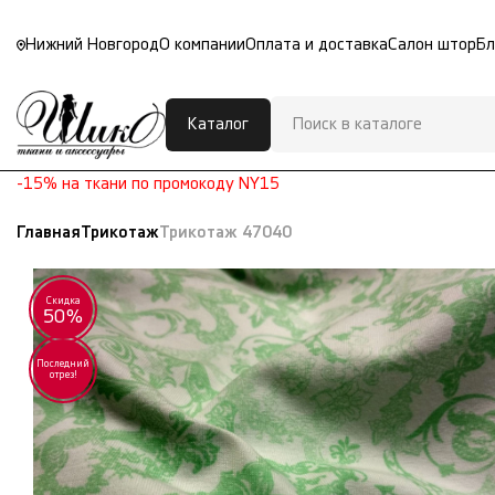
Нижний Новгород
О компании
Оплата и доставка
Салон штор
Бл
Каталог
-15% на ткани по промокоду NY15
Главная
Трикотаж
Трикотаж 47040
Скидка
50%
Последний
отрез!