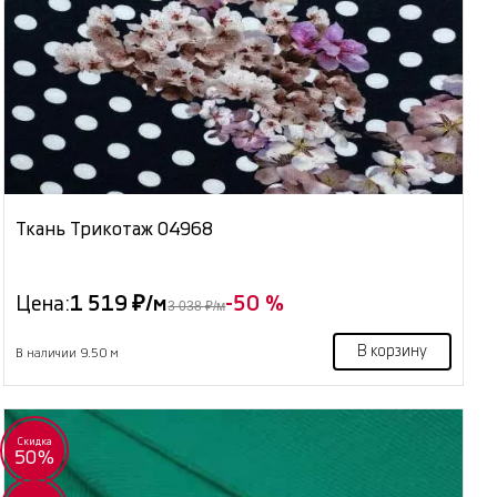
Ткань Трикотаж 04968
Цена:
1 519 ₽/м
-50 %
3 038 ₽/м
В корзину
В наличии 9.50 м
Скидка
50%