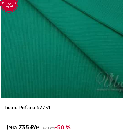
Последний
отрез!
Ткань Рибана 47731
Цена:
735 ₽/м
-50 %
1 470 ₽/м