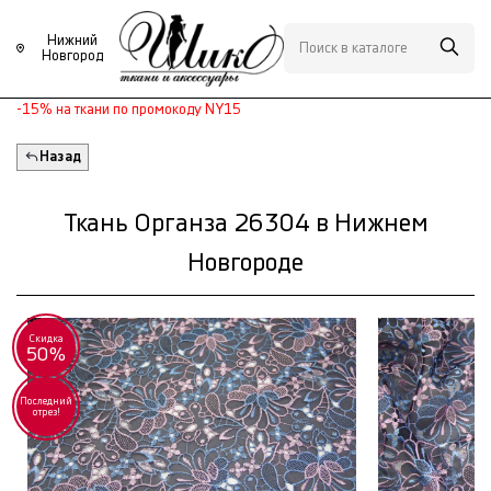
Нижний
Новгород
-15% на ткани по промокоду NY15
Назад
Ткань Органза 26304 в Нижнем
Новгороде
Скидка
50%
Последний
отрез!