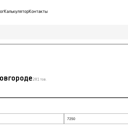
ог
Калькулятор
Контакты
овгороде
281 тов.