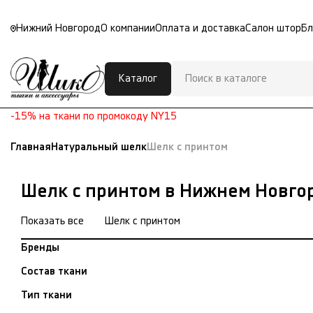
Нижний Новгород
О компании
Оплата и доставка
Салон штор
Бл
Каталог
-15% на ткани по промокоду NY15
Главная
Натуральный шелк
Шелк с принтом
Шелк с принтом в Нижнем Новго
Показать все
Шелк с принтом
Бренды
Состав ткани
Тип ткани