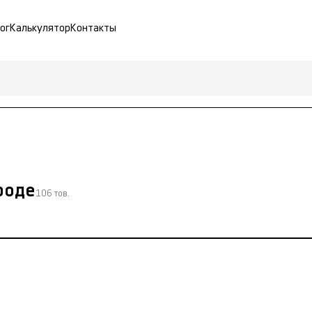
ог
Калькулятор
Контакты
роде
106 тов.