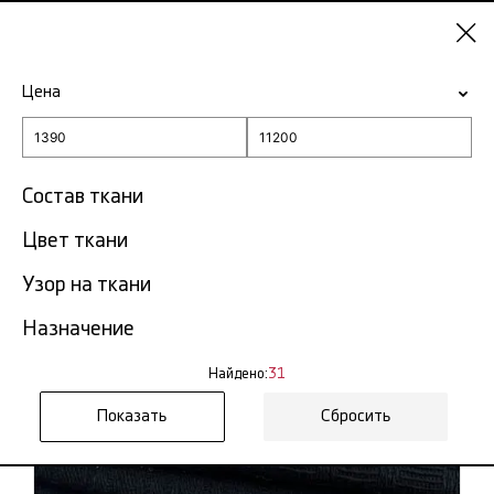
Нижний
Новгород
Цена
-15% на ткани по промокоду NY15
Главная
Ткань твид
Состав ткани
Ткань твид в Нижнем
Цвет ткани
31
Новгороде
тов.
Узор на ткани
Фильтр
Сортировка
Назначение
Показать все
Твид шанель
Найдено:
31
NEW
Сбросить