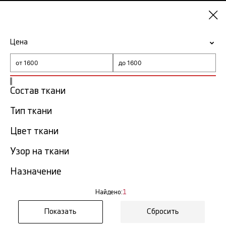
Нижний
Новгород
Цена
-15% на ткани по промокоду NY15
Главная
Ткань Hugo Boss
Состав ткани
Ткань Hugo Boss в Нижнем
Тип ткани
1
Новгороде
тов.
Цвет ткани
Фильтр
Сортировка
Узор на ткани
Показать все
Назначение
Найдено:
1
Сбросить