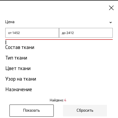
Нижний
Новгород
Цена
-15% на ткани по промокоду NY15
Главная
Ткань Oscar De La Renta
Состав ткани
Ткань Oscar De La Renta в
Тип ткани
4
Нижнем Новгороде
тов.
Цвет ткани
Фильтр
Сортировка
Узор на ткани
Показать все
Назначение
Найдено:
4
Сбросить