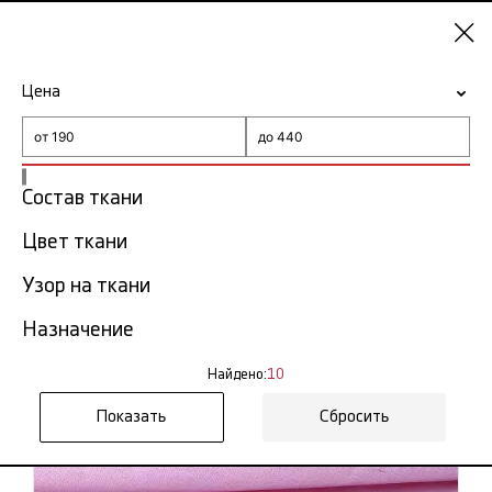
Нижний
Новгород
Цена
-15% на ткани по промокоду NY15
Главная
Бязь
Состав ткани
Бязь в Нижнем Новгороде
Цвет ткани
10 тов.
Узор на ткани
Фильтр
Сортировка
Показать все
Бязь отбеленная
Назначение
Бязь в розницу
Бязь однотонная
Найдено:
10
Сбросить