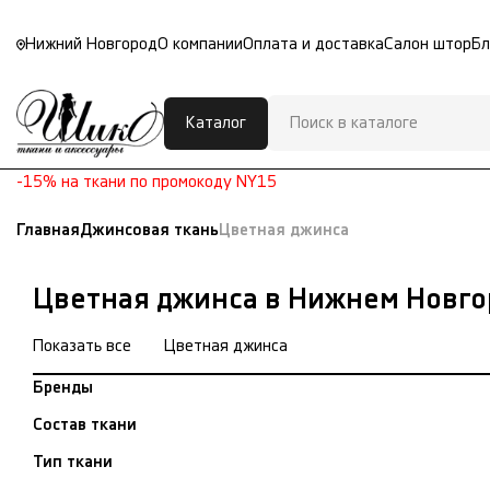
Нижний Новгород
О компании
Оплата и доставка
Салон штор
Бл
Каталог
-15% на ткани по промокоду NY15
Главная
Джинсовая ткань
Цветная джинса
Цветная джинса в Нижнем Новго
Показать все
Цветная джинса
Бренды
Состав ткани
Тип ткани