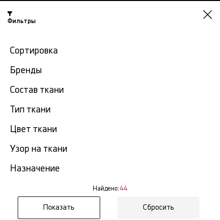
Нижний
Фильтры
Новгород
-15% на ткани по промокоду NY15
Сортировка
Главная
Хлопковые ткани
Блузочный хлопок
Бренды
Состав ткани
Блузочный хлопок в
44
Тип ткани
Нижнем Новгороде
тов.
Цвет ткани
Фильтр
Сортировка
Узор на ткани
Показать все
Блузочный хлопок
Назначение
NEW
Найдено:
44
Сбросить