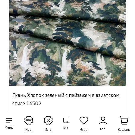
Ткань Хлопок зеленый с пейзажем в азиатском
стиле 14502
Цена:
945 ₽/м
-30 %
1 350 ₽/м
Артикул: 14502
Меню
Кат.
Каб.
Избр.
Корзина
Нов.
Sale
В наличии 48.65 м