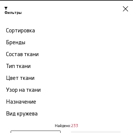
Нижний
Фильтры
Новгород
-15% на ткани по промокоду NY15
Сортировка
Главная
Кружевная ткань
Французское кружево
Бренды
Состав ткани
Французское кружево в
233
Тип ткани
Нижнем Новгороде
тов.
Цвет ткани
Фильтр
Сортировка
Узор на ткани
Показать все
Французское кружево
Назначение
Вид кружева
Найдено:
233