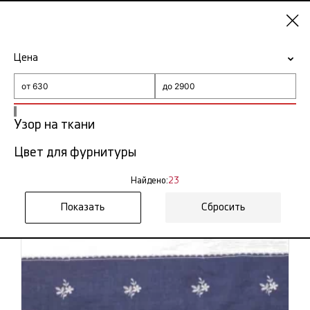
Нижний
Новгород
Цена
-15% на ткани по промокоду NY15
Главная
Кружево шитье
Узор на ткани
Кружево шитье в Нижнем
Цвет для фурнитуры
23
Новгороде
тов.
Найдено:
23
Фильтр
Сортировка
Сбросить
Показать все