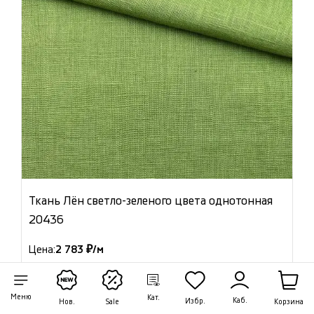
Ткань Лён светло-зеленого цвета однотонная
20436
Цена:
2 783 ₽/м
Артикул: 20436
В наличии 16.80 м
Меню
Кат.
Каб.
Избр.
Корзина
Нов.
Sale