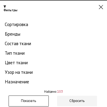
Нижний
Фильтры
Новгород
-15% на ткани по промокоду NY15
Сортировка
Главная
Льняная ткань
Лен 100%
Бренды
Состав ткани
Лен 100% в Нижнем
103
Тип ткани
Новгороде
тов.
Цвет ткани
Фильтр
Сортировка
Узор на ткани
Показать все
Лен 100%
Назначение
NEW
Найдено:
103
Сбросить