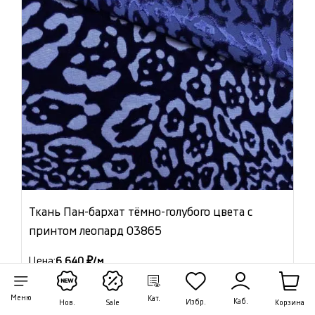
Ткань Пан-бархат тёмно-голубого цвета с
принтом леопард 03865
Цена:
6 640 ₽/м
Артикул: 03865
Меню
Кат.
Каб.
Избр.
Корзина
В наличии 3.70 м
Нов.
Sale