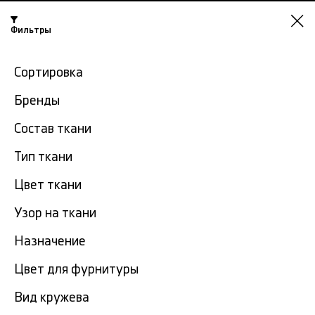
Нижний
Фильтры
Новгород
-15% на ткани по промокоду NY15
Сортировка
Главная
Плательная ткань
Ткань плательная вискоза
Бренды
Состав ткани
Ткань плательная вискоза в
214
Тип ткани
Нижнем Новгороде
тов.
Цвет ткани
Фильтр
Сортировка
Узор на ткани
Показать все
Ткань плательная вискоза
Назначение
NEW
Цвет для фурнитуры
Вид кружева