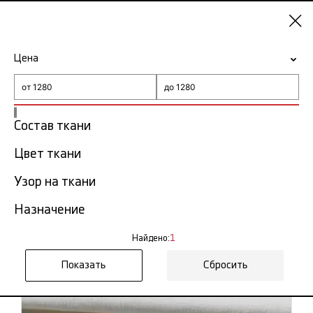
Нижний
Новгород
Цена
-15% на ткани по промокоду NY15
Главная
Ткань вельвет
Состав ткани
Ткань вельвет в Нижнем
Цвет ткани
1
Новгороде
тов.
Узор на ткани
Фильтр
Сортировка
Назначение
Показать все
Мелкий вельвет
Вельвет оптом
Найдено:
1
Вельвет Италия
Сбросить