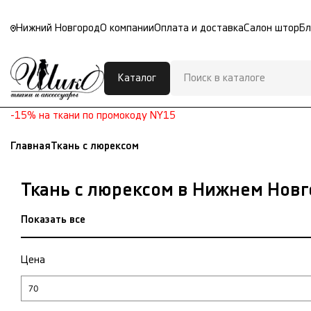
Нижний Новгород
О компании
Оплата и доставка
Салон штор
Бл
Каталог
-15% на ткани по промокоду NY15
Главная
Ткань с люрексом
Ткань с люрексом в Нижнем Нов
Показать все
Цена